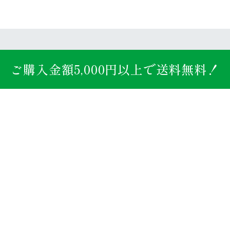
0
0
会員登録
ログイン
ご注文ガイド
カートを見る
会員登録
ログイン
ご注文ガイド
カートを見る
ご購入金額5,000円以上で送料無料！
高木海藻店 - ECとは
初め
高木海藻店 - ECとは
初め
全体一覧から探す
全体一覧から探す
お買い物方法
お買い物方法
お問い合わせ
お問い合わせ