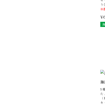
キ
う
※
¥
海
5
た
（
キ