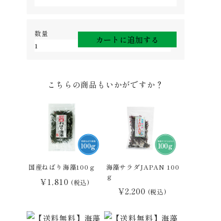
国
カートに追加する
産
ね
ば
り
こちらの商品もいかがですか？
海
藻
27
ｇ
個
国産ねばり海藻100ｇ
海藻サラダJAPAN 100
ｇ
¥
1,810
(税込)
¥
2,200
(税込)