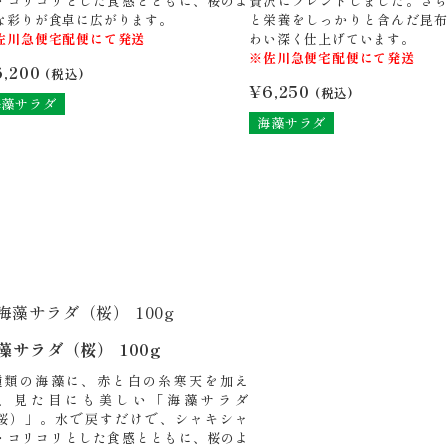
・コリコリとした食感とともに、桜のよ
贅沢にブレンドしました。さら
な彩りが食卓に広がります。
と栄養をしっかりと含んだ昆布
佐川急便宅配便にて発送
わい深く仕上げています。
※佐川急便宅配便にて発送
6,200
(税込)
¥
6,250
(税込)
海藻サラダ
海藻サラダ
藻サラダ（桜） 100g
種類の海藻に、赤と白の糸寒天を加え
、見た目にも美しい「海藻サラダ
桜）」。水で戻すだけで、シャキシャ
・コリコリとした食感とともに、桜のよ