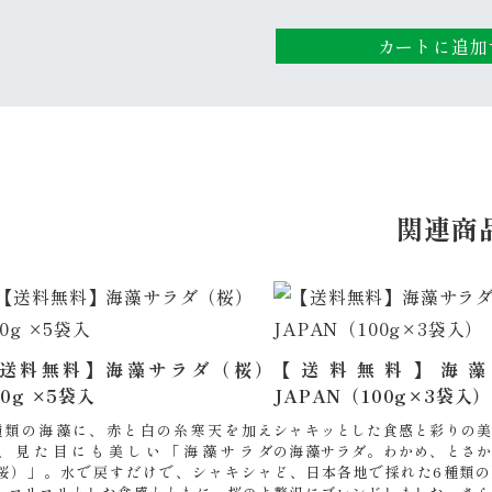
カートに追加
関連商
送料無料】海藻サラダ（桜）
【送料無料】海藻
00g ×5袋入
JAPAN（100g×3袋入）
種類の海藻に、赤と白の糸寒天を加え
シャキッとした食感と彩りの美
、見た目にも美しい「海藻サラダ
の海藻サラダ。わかめ、とさか
桜）」。水で戻すだけで、シャキシャ
ど、日本各地で採れた6種類の