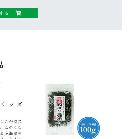
産
ね
する
ば
り
海
藻
27
ｇ
品
個
サラダ
しさが特長
、ふのりな
国産海藻を