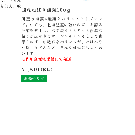
に、うまみ
も加え、味
国産ねばり海藻100ｇ
国産の海藻8種類をバランスよくブレン
ド。中でも、北海道産の強いねばりを誇る
昆布を使用し、水で戻すととろっと濃厚な
粘りが広がります。シャキシャキとした食
感とねばりの絶妙なバランスが、ごはんや
豆腐、うどんなど、どんな料理にもよく合
います。
※佐川急便宅配便にて発送
¥
1,810
(税込)
海藻サラダ