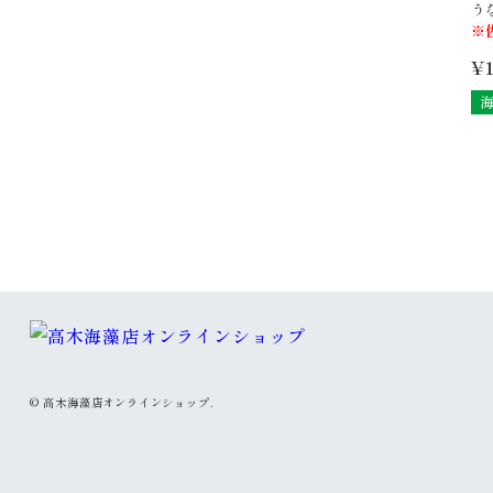
う
※
¥
©
高木海藻店オンラインショップ.